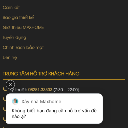
Cam kết
Báo giá thiết kế
Giới thiệu MAXHOME
Tuyển dụng
Chính sách bảo mật
Liên hệ
TRUNG TÂM HỖ TRỢ KHÁCH HÀNG
Kỹ thuật:
08281.33333
(7:30 – 22:00)
Khiếu nại:
09240.99999
(7:30 – 22:00)
Xây nhà Maxhome
Bảo hành:
09240.99999
(8:00 – 21:00)
Không biết bạn đang cần hỗ trợ vấn đề 
Hotline: 092.774.8888