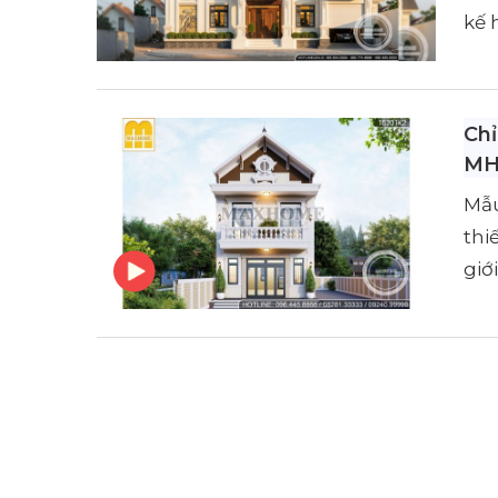
kế 
Chỉ
MH
Mẫu
thi
giớ