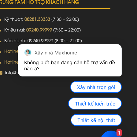
TRUNG TÂM HỖ TRỢ KHÁCH HÀNG
Kỹ thuật:
08281.33333
(7:30 – 22:00)
Khiếu nại:
09240.99999
(7:30 – 22:00)
Bảo hành:
09240.99999
(8:00 – 21:00)
Hotline: 092.774.8888
Xây nhà Maxhome
Hotline: 092.924.5555
Không biết bạn đang cần hỗ trợ vấn đề 
info@maxhomegroup.vn
Xây nhà trọn gói
Thiết kế kiến trúc
Thiết kế nội thất
1