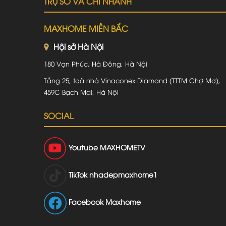
TRỤ SỞ VÀ CHI NHÁNH
MAXHOME MIỀN BẮC
Hội sở Hà Nội
180 Vạn Phúc, Hà Đông, Hà Nội
Tầng 25, toà nhà Vinaconex Diamond (TTTM Chợ Mơ),
459C Bạch Mai, Hà Nội
SOCIAL
Youtube
MAXHOMETV
TikTok
nhadepmaxhome1
Facebook Maxhome