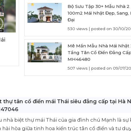
Bộ Sưu Tập 30+ Mẫu Nhà 2
100m2 Mái Nhật Đẹp, Sang, 
Đại
530 views
|
posted on 30/10/20
ái
Mê Mẩn Mẫu Nhà Mái Nhật 
Tầng Tân Cổ Điển Đẳng Cấp
MH46480
507 views
|
posted on 09/07/2
t thự tân cổ điển mái Thái siêu đẳng cấp tại Hà N
47046
 nhà biệt thự mái Thái của gia đình chú Mạnh là sự 
h hài hòa giữa tinh hoa kiến trúc tân cổ điển và tư duy