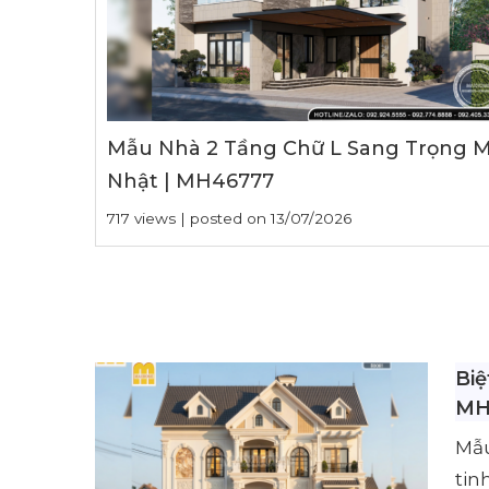
Mẫu Nhà 2 Tầng Chữ L Sang Trọng M
Nhật | MH46777
717 views
|
posted on 13/07/2026
Biệ
MH
Mẫu
tin