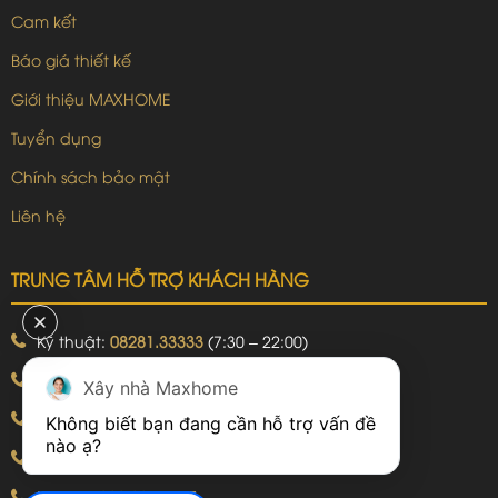
Cam kết
Báo giá thiết kế
Giới thiệu MAXHOME
Tuyển dụng
Chính sách bảo mật
Liên hệ
TRUNG TÂM HỖ TRỢ KHÁCH HÀNG
Kỹ thuật:
08281.33333
(7:30 – 22:00)
Khiếu nại:
09240.99999
(7:30 – 22:00)
Xây nhà Maxhome
Bảo hành:
09240.99999
(8:00 – 21:00)
Không biết bạn đang cần hỗ trợ vấn đề 
Hotline: 092.774.8888
Hotline: 092.924.5555