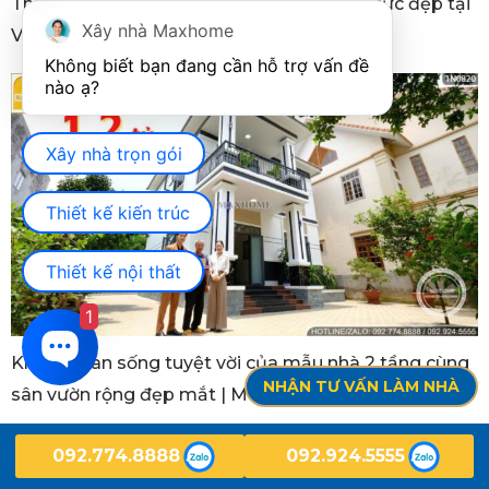
Thực tế mẫu nhà vườn mái Nhật hiện đại cực đẹp tại
Xây nhà Maxhome
Vĩnh Phúc với 5 phòng ngủ
Không biết bạn đang cần hỗ trợ vấn đề 
Xây nhà trọn gói
Thiết kế kiến trúc
Thiết kế nội thất
1
Không gian sống tuyệt vời của mẫu nhà 2 tầng cùng
NHẬN TƯ VẤN LÀM NHÀ
sân vườn rộng đẹp mắt | MH05238
092.774.8888
092.924.5555