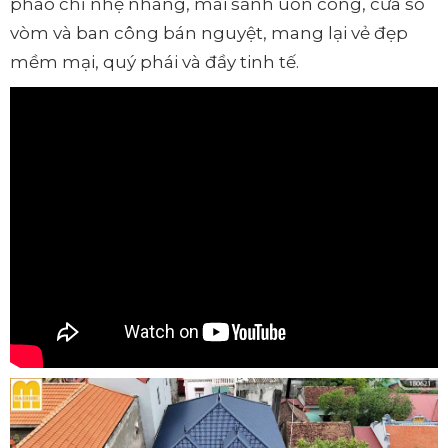
phào chỉ nhẹ nhàng, mái sảnh uốn cong, cửa sổ
vòm và ban công bán nguyệt, mang lại vẻ đẹp
mềm mại, quý phái và đầy tinh tế.