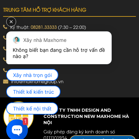
TRUNG TÂM HỖ TRỢ KHÁCH HÀNG
Kỹ thuật:
08281.33333
(7:30 – 22:00)
Khiếu nại:
09240.99999
(7:30 – 22:00)
Xây nhà Maxhome
Bảo hành:
09240.99999
(8:00 – 21:00)
Không biết bạn đang cần hỗ trợ vấn đề 
Hotline: 092.774.8888
Hotline: 092.924.5555
Xây nhà trọn gói
info@maxhomegroup.vn
Thiết kế kiến trúc
Thiết kế nội thất
CÔNG TY TNHH DESIGN AND
CONSTRUCTION NEW MAXHOME HÀ
1
NỘI
Giấy phép đăng ký kinh doanh số
0111101934