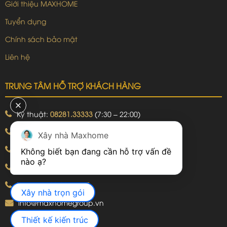
Giới thiệu MAXHOME
Tuyển dụng
Chính sách bảo mật
Liên hệ
TRUNG TÂM HỖ TRỢ KHÁCH HÀNG
Kỹ thuật:
08281.33333
(7:30 – 22:00)
Khiếu nại:
09240.99999
(7:30 – 22:00)
Xây nhà Maxhome
Bảo hành:
09240.99999
(8:00 – 21:00)
Không biết bạn đang cần hỗ trợ vấn đề 
Hotline: 092.774.8888
Hotline: 092.924.5555
Xây nhà trọn gói
info@maxhomegroup.vn
Thiết kế kiến trúc