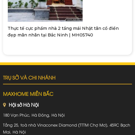
Thực tế cực phẩm nhà 2 tầng mái Nhật tân cổ điển
đẹp mãn nhãn tại Bắc Ninh | MH05740
TRỤ SỞ VÀ CHI NHÁNH
MAXHOME MIỀN BẮC
Hội sở Hà Nội
180 Vạn Phúc, Hà Đông, Hà Nội
Tầng 25, toà nhà Vinaconex Diamond (TTTM Chợ Mơ), 459C Bạch
Mai, Hà Nội