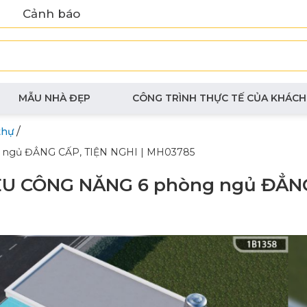
Cảnh báo
MẪU NHÀ ĐẸP
CÔNG TRÌNH THỰC TẾ CỦA KHÁCH
/
thự
ng ngủ ĐẲNG CẤP, TIỆN NGHI | MH03785
 SIÊU CÔNG NĂNG 6 phòng ngủ ĐẲN