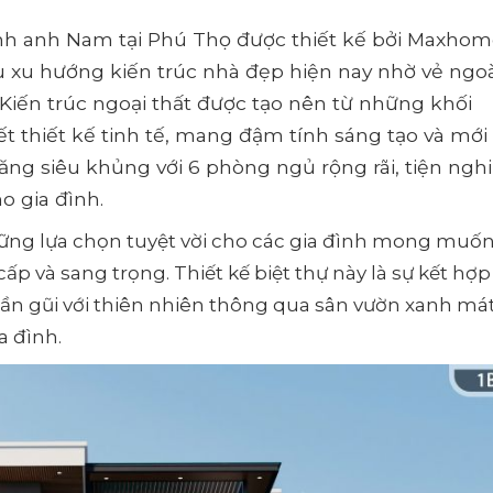
nh anh Nam tại Phú Thọ được thiết kế bởi Maxho
 xu hướng kiến trúc nhà đẹp hiện nay nhờ vẻ ngoà
 Kiến trúc ngoại thất được tạo nên từ những khối
iết thiết kế tinh tế, mang đậm tính sáng tạo và mới
ăng siêu khủng với 6 phòng ngủ rộng rãi, tiện nghi
o gia đình.
ững lựa chọn tuyệt vời cho các gia đình mong muốn
p và sang trọng. Thiết kế biệt thự này là sự kết hợ
 gần gũi với thiên nhiên thông qua sân vườn xanh má
a đình.