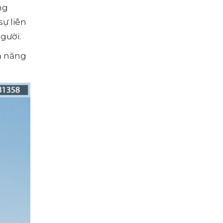
ng
ự liên
gười.
ả năng