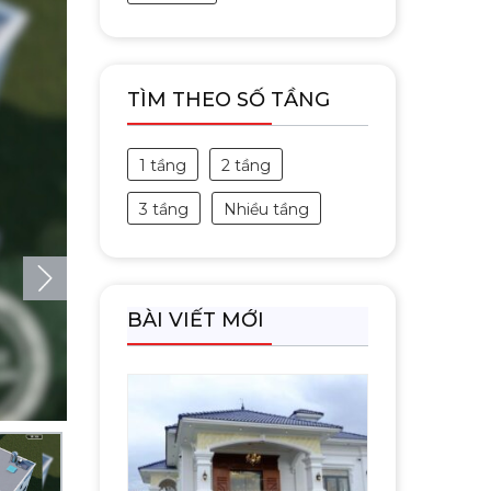
TÌM THEO SỐ TẦNG
1 tầng
2 tầng
3 tầng
Nhiều tầng
BÀI VIẾT MỚI