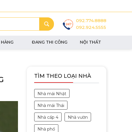
092.774.8888
092.924.5555
 HÀNG
ĐANG THI CÔNG
NỘI THẤT
TÌM THEO LOẠI NHÀ
G
Nhà mái Nhật
Nhà mái Thái
Nhà cấp 4
Nhà vườn
Nhà phố