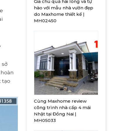
Gia chủ quá hài lòng và tự
hào với mẫu nhà vườn đẹp
me
do Maxhome thiết kế |
i
MH02450
,
 sở
p hoàn
t tạo
Cùng Maxhome review
công trình nhà cấp 4 mái
Nhật tại Đồng Nai |
MH05033