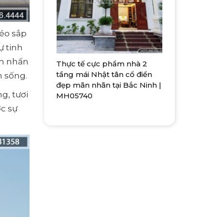
léo sắp
ự tinh
ểm nhấn
Thực tế cực phẩm nhà 2
tầng mái Nhật tân cổ điển
n sống.
đẹp mãn nhãn tại Bắc Ninh |
g, tươi
MH05740
c sự