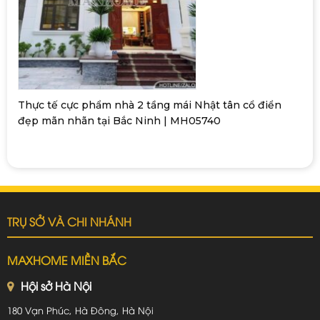
Thực tế cực phẩm nhà 2 tầng mái Nhật tân cổ điển
đẹp mãn nhãn tại Bắc Ninh | MH05740
TRỤ SỞ VÀ CHI NHÁNH
MAXHOME MIỀN BẮC
Hội sở Hà Nội
180 Vạn Phúc, Hà Đông, Hà Nội