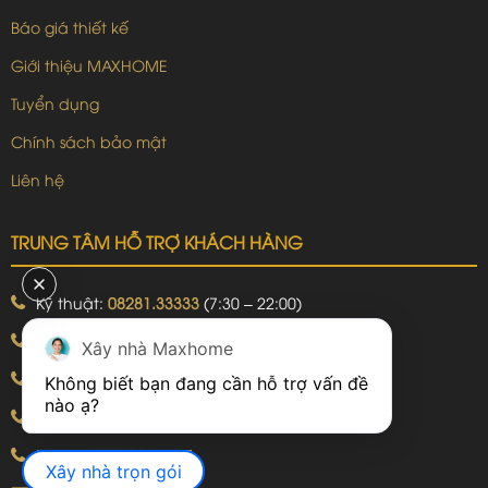
Báo giá thiết kế
Giới thiệu MAXHOME
Tuyển dụng
Chính sách bảo mật
Liên hệ
TRUNG TÂM HỖ TRỢ KHÁCH HÀNG
Kỹ thuật:
08281.33333
(7:30 – 22:00)
Khiếu nại:
09240.99999
(7:30 – 22:00)
Xây nhà Maxhome
Bảo hành:
09240.99999
(8:00 – 21:00)
Không biết bạn đang cần hỗ trợ vấn đề 
Hotline: 092.774.8888
Hotline: 092.924.5555
Xây nhà trọn gói