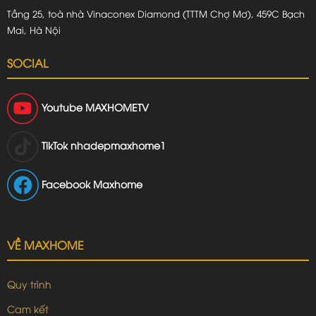
Tầng 25, toà nhà Vinaconex Diamond (TTTM Chợ Mơ), 459C Bạch
Mai, Hà Nội
SOCIAL
Youtube
MAXHOMETV
TikTok
nhadepmaxhome1
Facebook Maxhome
VỀ MAXHOME
Quy trình
Cam kết