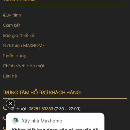
Quy trình
Cam kết
Báo giá thiết kế
Giới thiệu MAXHOME
Tuyển dụng
Chính sách bảo mật
Liên hệ
TRUNG TÂM HỖ TRỢ KHÁCH HÀNG
Kỹ thuật:
08281.33333
(7:30 – 22:00)
Khiếu nại:
09240.99999
(7:30 – 22:00)
Xây nhà Maxhome
Bảo hành:
09240.99999
(8:00 – 21:00)