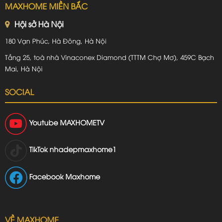
MAXHOME MIỀN BẮC
Hội sở Hà Nội
180 Vạn Phúc, Hà Đông, Hà Nội
Tầng 25, toà nhà Vinaconex Diamond (TTTM Chợ Mơ), 459C Bạch
Mai, Hà Nội
SOCIAL
Youtube
MAXHOMETV
TikTok
nhadepmaxhome1
Facebook Maxhome
VỀ MAXHOME