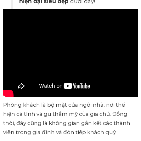
hiện đại siêu đẹp
dưới đây!
Phòng khách là bộ mặt của ngôi nhà, nơi thể
hiện cá tính và gu thẩm mỹ của gia chủ. Đồng
thời, đây cũng là không gian gắn kết các thành
viên trong gia đình và đón tiếp khách quý.