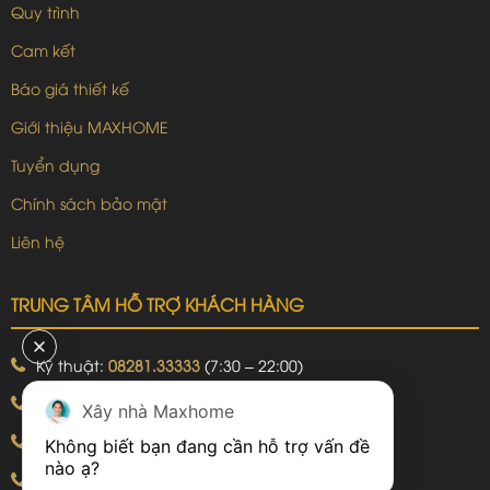
Quy trình
Cam kết
Báo giá thiết kế
Giới thiệu MAXHOME
Tuyển dụng
Chính sách bảo mật
Liên hệ
TRUNG TÂM HỖ TRỢ KHÁCH HÀNG
Kỹ thuật:
08281.33333
(7:30 – 22:00)
Khiếu nại:
09240.99999
(7:30 – 22:00)
Xây nhà Maxhome
Bảo hành:
09240.99999
(8:00 – 21:00)
Không biết bạn đang cần hỗ trợ vấn đề 
Hotline: 092.774.8888