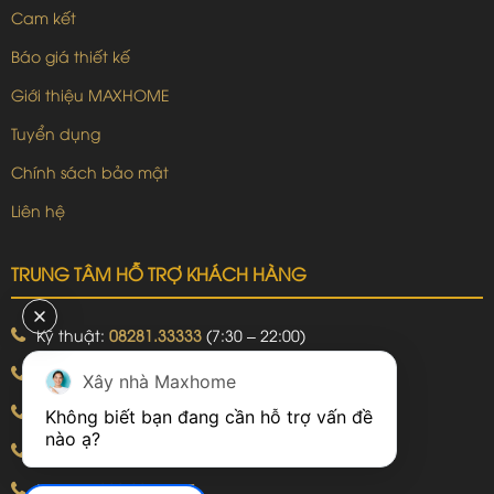
Cam kết
Báo giá thiết kế
Giới thiệu MAXHOME
Tuyển dụng
Chính sách bảo mật
Liên hệ
TRUNG TÂM HỖ TRỢ KHÁCH HÀNG
Kỹ thuật:
08281.33333
(7:30 – 22:00)
Khiếu nại:
09240.99999
(7:30 – 22:00)
Xây nhà Maxhome
Bảo hành:
09240.99999
(8:00 – 21:00)
Không biết bạn đang cần hỗ trợ vấn đề 
Hotline: 092.774.8888
Hotline: 092.924.5555