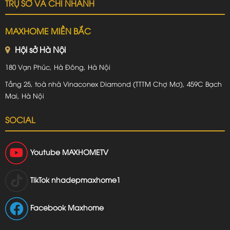
TRỤ SỞ VÀ CHI NHÁNH
MAXHOME MIỀN BẮC
Hội sở Hà Nội
180 Vạn Phúc, Hà Đông, Hà Nội
Tầng 25, toà nhà Vinaconex Diamond (TTTM Chợ Mơ), 459C Bạch
Mai, Hà Nội
SOCIAL
Youtube
MAXHOMETV
TikTok
nhadepmaxhome1
Facebook Maxhome