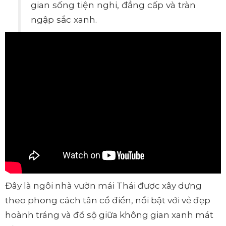
gian sống tiện nghi, đẳng cấp và tràn
ngập sắc xanh.
Đây là ngôi nhà vườn mái Thái được xây dựng
theo phong cách tân cổ điển, nổi bật với vẻ đẹp
hoành tráng và đồ sộ giữa không gian xanh mát