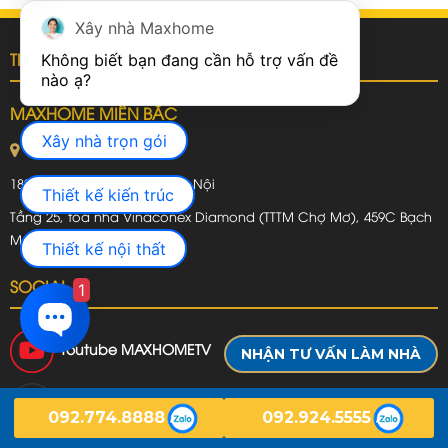
Xây nhà Maxhome
TRỤ SỞ VÀ CHI NHÁNH
Không biết bạn đang cần hỗ trợ vấn đề 
MAXHOME MIỀN BẮC
Xây nhà trọn gói
Hội sở Hà Nội
180 Vạn Phúc, Hà Đông, Hà Nội
Thiết kế kiến trúc
Tầng 25, toà nhà Vinaconex Diamond (TTTM Chợ Mơ), 459C Bạch
Mai, Hà Nội
Thiết kế nội thất
SOCIAL
1
Youtube
MAXHOMETV
NHẬN TƯ VẤN LÀM NHÀ
TikTok
nhadepmaxhome1
092.774.8888
092.924.5555