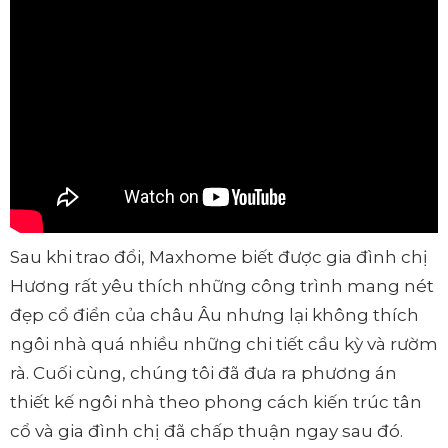
Sau khi trao đổi, Maxhome biết được gia đình chị
Hương rất yêu thích những công trình mang nét
đẹp cổ điển của châu Âu nhưng lại không thích
ngôi nhà quá nhiều những chi tiết cầu kỳ và rườm
rà. Cuối cùng, chúng tôi đã đưa ra phương án
thiết kế ngôi nhà theo phong cách kiến trúc tân
cổ và gia đình chị đã chấp thuận ngay sau đó.