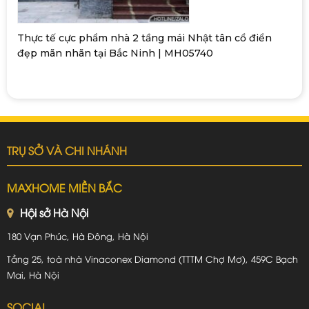
Thực tế cực phẩm nhà 2 tầng mái Nhật tân cổ điển
đẹp mãn nhãn tại Bắc Ninh | MH05740
TRỤ SỞ VÀ CHI NHÁNH
MAXHOME MIỀN BẮC
Hội sở Hà Nội
180 Vạn Phúc, Hà Đông, Hà Nội
Tầng 25, toà nhà Vinaconex Diamond (TTTM Chợ Mơ), 459C Bạch
Mai, Hà Nội
SOCIAL