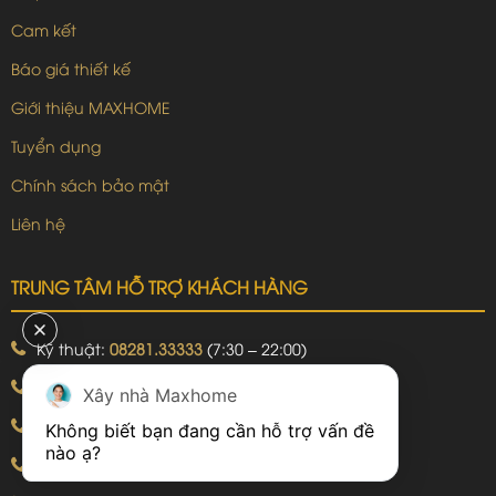
Cam kết
Báo giá thiết kế
Giới thiệu MAXHOME
Tuyển dụng
Chính sách bảo mật
Liên hệ
TRUNG TÂM HỖ TRỢ KHÁCH HÀNG
Kỹ thuật:
08281.33333
(7:30 – 22:00)
Khiếu nại:
09240.99999
(7:30 – 22:00)
Xây nhà Maxhome
Bảo hành:
09240.99999
(8:00 – 21:00)
Không biết bạn đang cần hỗ trợ vấn đề 
Hotline: 092.774.8888