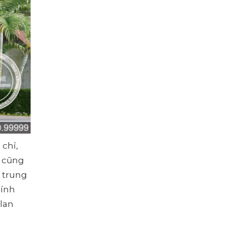
 chỉ,
g cũng
 trung
hính
 lan