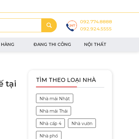
092.774.8888
092.924.5555
 HÀNG
ĐANG THI CÔNG
NỘI THẤT
TÌM THEO LOẠI NHÀ
 tại
Nhà mái Nhật
Nhà mái Thái
Nhà cấp 4
Nhà vườn
Nhà phố