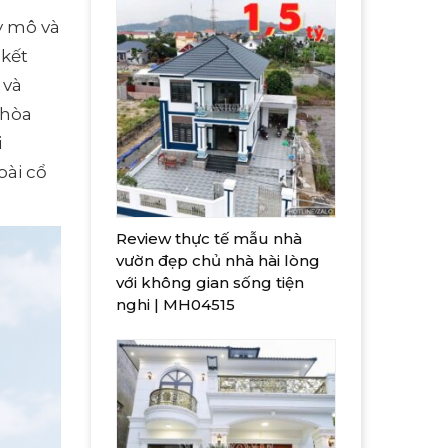
y mô và
 kết
 và
 hòa
i
oài cổ
Review thực tế mẫu nhà
vườn đẹp chủ nhà hài lòng
với không gian sống tiện
nghi | MH04515