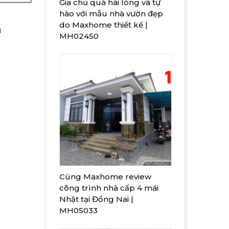
Gia chủ quá hài lòng và tự
hào với mẫu nhà vườn đẹp
do Maxhome thiết kế |
u
MH02450
Cùng Maxhome review
công trình nhà cấp 4 mái
Nhật tại Đồng Nai |
MH05033