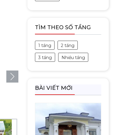
TÌM THEO SỐ TẦNG
1 tầng
2 tầng
3 tầng
Nhiều tầng
BÀI VIẾT MỚI