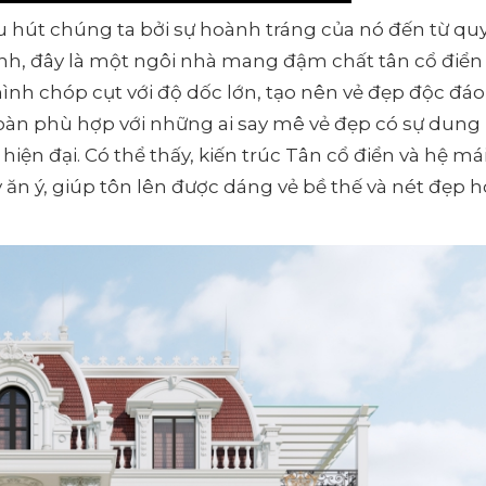
hu hút chúng ta bởi sự hoành tráng của nó đến từ qu
ình, đây là một ngôi nhà mang đậm chất tân cổ điển
ình chóp cụt với độ dốc lớn, tạo nên vẻ đẹp độc đáo
àn phù hợp với những ai say mê vẻ đẹp có sự dung
hiện đại. Có thể thấy, kiến trúc Tân cổ điển và hệ má
n ý, giúp tôn lên được dáng vẻ bề thế và nét đẹp h