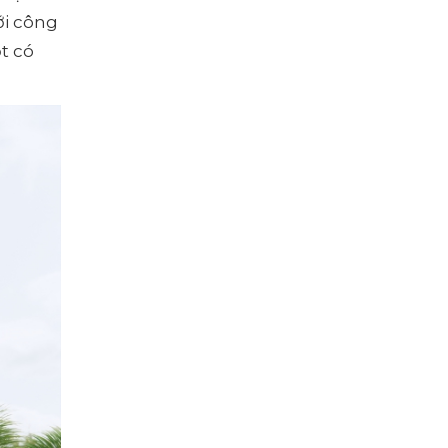
ới công
t có