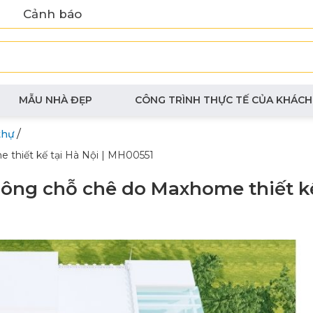
Cảnh báo
MẪU NHÀ ĐẸP
CÔNG TRÌNH THỰC TẾ CỦA KHÁCH
/
thự
 thiết kế tại Hà Nội | MH00551
hông chỗ chê do Maxhome thiết kế