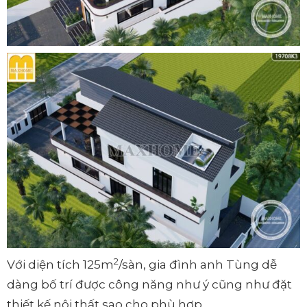
2
Với diện tích 125m
/sàn, gia đình anh Tùng dễ
dàng bố trí được công năng như ý cũng như đặt
thiết kế nội thất sao cho phù hợp.