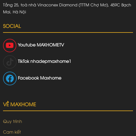
Tầng 25, toà nhà Vinaconex Diamond (TTTM Chợ Mơ), 459C Bạch
Mai, Hà Nội
SOCIAL
Youtube
MAXHOMETV
TikTok
nhadepmaxhome1
Facebook Maxhome
VỀ MAXHOME
Quy trình
Cam kết