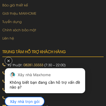
Báo giá thiết kế
Giới thiệu MAXHOME
Tuyển dụng
Chính sách bảo mật
Liên hệ
TRUNG TÂM HỖ TRỢ KHÁCH HÀNG
Kỹ thuật:
08281.33333
(7:30 – 22:00)
Khiếu nại:
09240.99999
(7:30 – 22:00)
Xây nhà Maxhome
Bảo hành:
09240.99999
(8:00 – 21:00)
Không biết bạn đang cần hỗ trợ vấn đề 
Hotline: 092.774.8888
Hotline: 092.924.5555
Xây nhà trọn gói