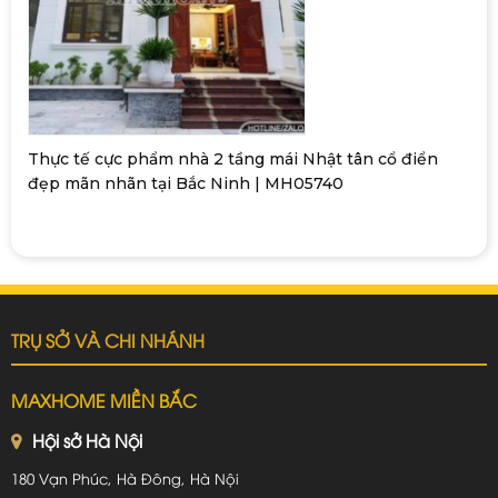
Thực tế cực phẩm nhà 2 tầng mái Nhật tân cổ điển
đẹp mãn nhãn tại Bắc Ninh | MH05740
TRỤ SỞ VÀ CHI NHÁNH
MAXHOME MIỀN BẮC
Hội sở Hà Nội
180 Vạn Phúc, Hà Đông, Hà Nội