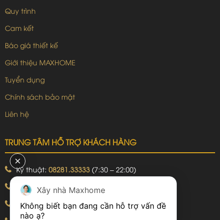
Quy trình
Cam kết
Báo giá thiết kế
Giới thiệu MAXHOME
Tuyển dụng
Chính sách bảo mật
Liên hệ
TRUNG TÂM HỖ TRỢ KHÁCH HÀNG
Kỹ thuật:
08281.33333
(7:30 – 22:00)
Khiếu nại:
09240.99999
(7:30 – 22:00)
Xây nhà Maxhome
Bảo hành:
09240.99999
(8:00 – 21:00)
Không biết bạn đang cần hỗ trợ vấn đề 