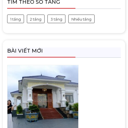
TÌM THEO SỐ TẦNG
1 tầng
2 tầng
3 tầng
Nhiều tầng
BÀI VIẾT MỚI