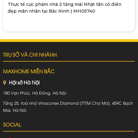
Thực tế cực phẩm nhà 2 tầng mái Nhật tân cổ điển
đẹp mãn nhãn tại Bắc Ninh | MH05740
TRỤ SỞ VÀ CHI NHÁNH
MAXHOME MIỀN BẮC
Hội sở Hà Nội
180 Vạn Phúc, Hà Đông, Hà Nội
Tầng 25, toà nhà Vinaconex Diamond (TTTM Chợ Mơ), 459C Bạch
Mai, Hà Nội
SOCIAL