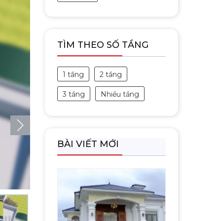
TÌM THEO SỐ TẦNG
1 tầng
2 tầng
3 tầng
Nhiều tầng
BÀI VIẾT MỚI