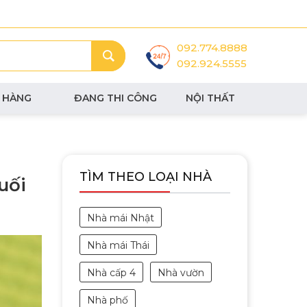
092.774.8888
092.924.5555
 HÀNG
ĐANG THI CÔNG
NỘI THẤT
TÌM THEO LOẠI NHÀ
uối
Nhà mái Nhật
Nhà mái Thái
Nhà cấp 4
Nhà vườn
Nhà phố