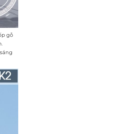
 ốp gỗ
h.
 sáng