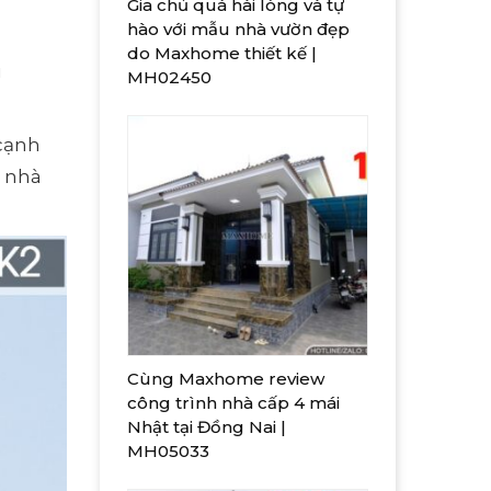
Gia chủ quá hài lòng và tự
hào với mẫu nhà vườn đẹp
do Maxhome thiết kế |
u
MH02450
 cạnh
i nhà
Cùng Maxhome review
công trình nhà cấp 4 mái
Nhật tại Đồng Nai |
MH05033