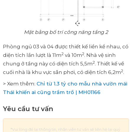
Mặt bằng bố trí công năng tầng 2
Phòng ngủ 03 và 04 được thiết kế liền kề nhau, có
2
2
diện tích lần lượt là 11m
và 10m
. Nhà vệ sinh
2
chung ở tầng này có diện tích 5,5m
. Thiết kế về
2
cuối nhà là khu vực sân phơi, có diện tích 6,2m
.
> Xem thêm:
Chỉ từ 1.3 tỷ cho mẫu nhà vườn mái
Thái khiến ai cũng trầm trồ | MH01166
Yêu cầu tư vấn
*Vui lòng để lại thông tin, nhân viên tư vấn sẽ liên hệ lại quý