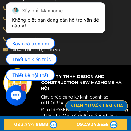
Khiếu nại:
09240.99999
(7:30 – 22:00)
Xây nhà Maxhome
Bảo hành:
09240.99999
(8:00 – 21:00)
Không biết bạn đang cần hỗ trợ vấn đề 
Hotline: 092.774.8888
Hotline: 092.924.5555
Xây nhà trọn gói
info@maxhomegroup.vn
Thiết kế kiến trúc
Thiết kế nội thất
CÔNG TY TNHH DESIGN AND
CONSTRUCTION NEW MAXHOME HÀ
1
NỘI
Giấy phép đăng ký kinh doanh số
0111101934
NHẬN TƯ VẤN LÀM NHÀ
Địa chỉ ĐKKD: Tầng 25, Toà nhà văn phòng
TTTM Chợ Mơ, Số 459C phố Bạch Mai,
Phường Bạch Mai, TP Hà Nội, Việt Nam.
092.774.8888
092.924.5555