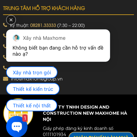
TRUNG TÂM HỖ TRỢ KHÁCH HÀNG
Kỹ thuật:
08281.33333
(7:30 – 22:00)
Khiếu nại:
09240.99999
(7:30 – 22:00)
Xây nhà Maxhome
Bảo hành:
09240.99999
(8:00 – 21:00)
Không biết bạn đang cần hỗ trợ vấn đề 
Hotline: 092.774.8888
Hotline: 092.924.5555
Xây nhà trọn gói
info@maxhomegroup.vn
Thiết kế kiến trúc
Thiết kế nội thất
CÔNG TY TNHH DESIGN AND
CONSTRUCTION NEW MAXHOME HÀ
1
NỘI
Giấy phép đăng ký kinh doanh số
0111101934