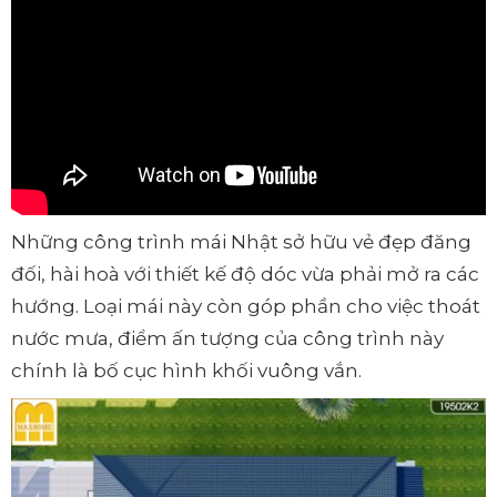
Những công trình mái Nhật sở hữu vẻ đẹp đăng
đối, hài hoà với thiết kế độ dóc vừa phải mở ra các
hướng. Loại mái này còn góp phần cho việc thoát
nước mưa, điểm ấn tượng của công trình này
chính là bố cục hình khối vuông vắn.