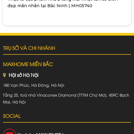
đẹp mãn nhãn tại Bắc Ninh | MH05740
TRỤ SỞ VÀ CHI NHÁNH
MAXHOME MIỀN BẮC
Hội sở Hà Nội
180 Vạn Phúc, Hà Đông, Hà Nội
Tầng 25, toà nhà Vinaconex Diamond (TTTM Chợ Mơ), 459C Bạch
Mai, Hà Nội
SOCIAL