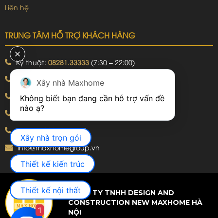
Liên hệ
TRUNG TÂM HỖ TRỢ KHÁCH HÀNG
Kỹ thuật:
08281.33333
(7:30 – 22:00)
Khiếu nại:
09240.99999
(7:30 – 22:00)
Xây nhà Maxhome
Bảo hành:
09240.99999
(8:00 – 21:00)
Không biết bạn đang cần hỗ trợ vấn đề 
Hotline: 092.774.8888
Hotline: 092.924.5555
Xây nhà trọn gói
info@maxhomegroup.vn
Thiết kế kiến trúc
Thiết kế nội thất
CÔNG TY TNHH DESIGN AND
CONSTRUCTION NEW MAXHOME HÀ
1
NỘI