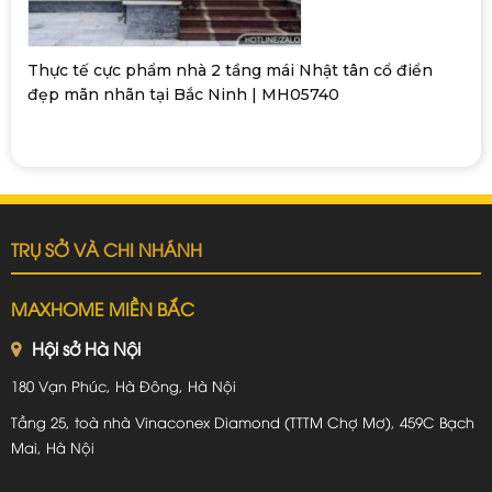
Thực tế cực phẩm nhà 2 tầng mái Nhật tân cổ điển
đẹp mãn nhãn tại Bắc Ninh | MH05740
TRỤ SỞ VÀ CHI NHÁNH
MAXHOME MIỀN BẮC
Hội sở Hà Nội
180 Vạn Phúc, Hà Đông, Hà Nội
Tầng 25, toà nhà Vinaconex Diamond (TTTM Chợ Mơ), 459C Bạch
Mai, Hà Nội