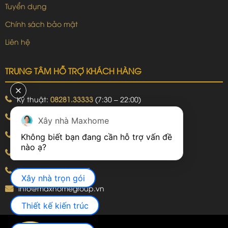
Tuyển dụng
Chính sách bảo mật
Liên hệ
TRUNG TÂM HỖ TRỢ KHÁCH HÀNG
Kỹ thuật:
08281.33333
(7:30 – 22:00)
Khiếu nại:
09240.99999
(7:30 – 22:00)
Xây nhà Maxhome
Bảo hành:
09240.99999
(8:00 – 21:00)
Không biết bạn đang cần hỗ trợ vấn đề 
Hotline: 092.774.8888
Hotline: 092.924.5555
Xây nhà trọn gói
info@maxhomegroup.vn
Thiết kế kiến trúc