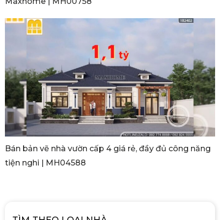
Maxhome | MH00758
Bán bản vẽ nhà vườn cấp 4 giá rẻ, đầy đủ công năng
tiện nghi | MH04588
TÌM THEO LOẠI NHÀ