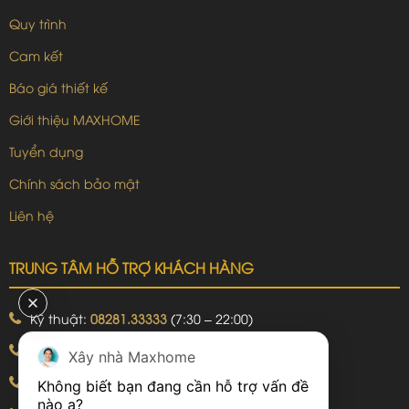
Quy trình
Cam kết
Báo giá thiết kế
Giới thiệu MAXHOME
Tuyển dụng
Chính sách bảo mật
Liên hệ
TRUNG TÂM HỖ TRỢ KHÁCH HÀNG
Kỹ thuật:
08281.33333
(7:30 – 22:00)
Khiếu nại:
09240.99999
(7:30 – 22:00)
Xây nhà Maxhome
Bảo hành:
09240.99999
(8:00 – 21:00)
Không biết bạn đang cần hỗ trợ vấn đề 