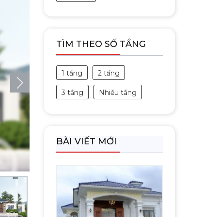
TÌM THEO SỐ TẦNG
1 tầng
2 tầng
3 tầng
Nhiều tầng
BÀI VIẾT MỚI