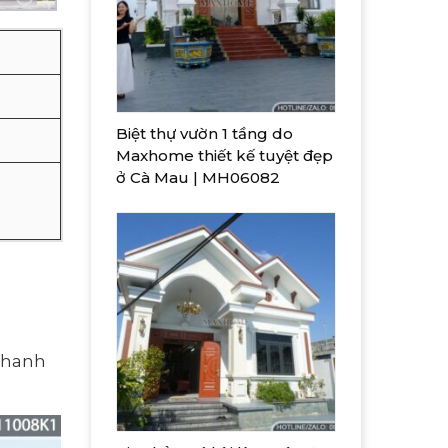
Biệt thự vườn 1 tầng do
Maxhome thiết kế tuyệt đẹp
ở Cà Mau | MH06082
 thanh