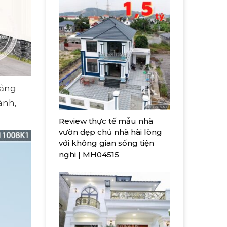
oảng
ành,
Review thực tế mẫu nhà
vườn đẹp chủ nhà hài lòng
với không gian sống tiện
nghi | MH04515