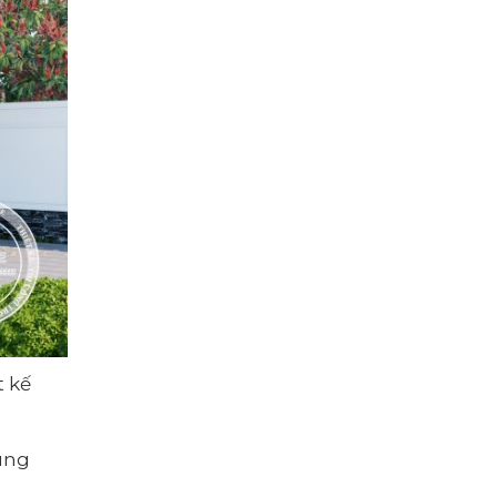
t kế
ùng