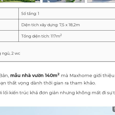
Số tầng: 1
Diện tích xây dựng: 7,5 x 18,2m
2
Tổng diện tích: 117m
 ngủ, 2 wc
2
 Bản,
mẫu nhà vườn 140m
mà Maxhome giới thiệu
bạn thất vọng dành thời gian ra tham khảo.
i lối kiến trúc khá đơn giản nhưng không mất đi sự