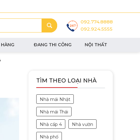
092.774.8888
092.924.5555
 HÀNG
ĐANG THI CÔNG
NỘI THẤT
4
TÌM THEO LOẠI NHÀ
Nhà mái Nhật
Nhà mái Thái
Nhà cấp 4
Nhà vườn
Nhà phố