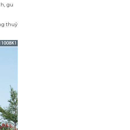
nh, gu
ng thuỷ