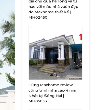
Gia chủ quá hài lòng và tự
hào với mẫu nhà vườn đẹp
do Maxhome thiết kế |
MH02450
Cùng Maxhome review
công trình nhà cấp 4 mái
Nhật tại Đồng Nai |
MH05033