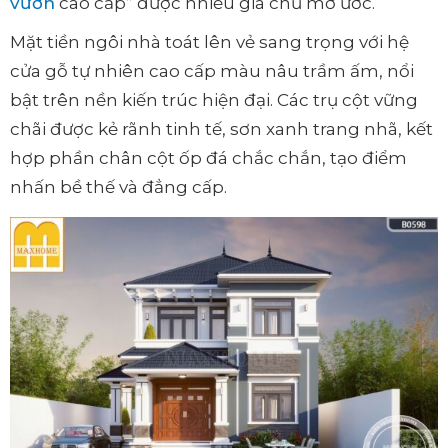
vườn
cao cấp” được nhiều gia chủ mơ ước.
Mặt tiền ngôi nhà toát lên vẻ sang trọng với hệ
cửa gỗ tự nhiên cao cấp màu nâu trầm ấm, nổi
bật trên nền kiến trúc hiện đại. Các trụ cột vững
chãi được kẻ rãnh tinh tế, sơn xanh trang nhã, kết
hợp phần chân cột ốp đá chắc chắn, tạo điểm
nhấn bề thế và đẳng cấp.