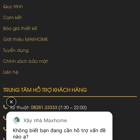
Quy trình
Cam kết
Báo giá thiết kế
Giới thiệu MAXHOME
Tuyển dụng
Chính sách bảo mật
Liên hệ
TRUNG TÂM HỖ TRỢ KHÁCH HÀNG
Kỹ thuật:
08281.33333
(7:30 – 22:00)
Khiếu nại:
09240.99999
(7:30 – 22:00)
Xây nhà Maxhome
Bảo hành:
09240.99999
(8:00 – 21:00)
Không biết bạn đang cần hỗ trợ vấn đề 
Hotline: 092.774.8888