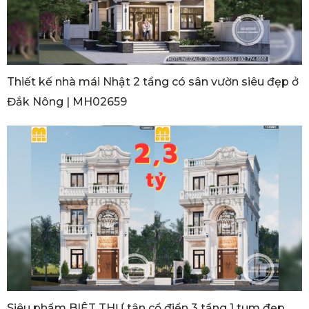
Thiết kế nhà mái Nhật 2 tầng có sân vườn siêu đẹp ở
Đắk Nông | MH02659
Siêu phẩm BIỆT THỰ tân cổ điển 3 tầng 1 tum đẹp