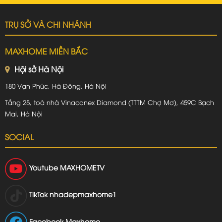
TRỤ SỞ VÀ CHI NHÁNH
MAXHOME MIỀN BẮC
Hội sở Hà Nội
180 Vạn Phúc, Hà Đông, Hà Nội
Tầng 25, toà nhà Vinaconex Diamond (TTTM Chợ Mơ), 459C Bạch
Mai, Hà Nội
SOCIAL
Youtube
MAXHOMETV
TikTok
nhadepmaxhome1
Facebook Maxhome