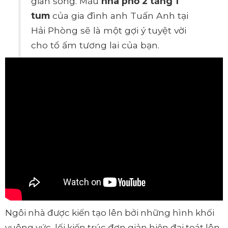
gian sống. Mẫu
nhà phố 2 tầng 1
tum
của gia đình anh Tuấn Anh tại
Hải Phòng sẽ là một gợi ý tuyệt vời
cho tổ ấm tương lai của bạn.
Ngôi nhà được kiến tạo lên bởi những hình khối
vuông vức, lối kiến trúc đơn giản hiện đại toát lên