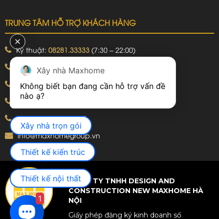
TRUNG TÂM HỖ TRỢ KHÁCH HÀNG
Kỹ thuật:
08281.33333
(7:30 – 22:00)
Khiếu nại:
09240.99999
(7:30 – 22:00)
Xây nhà Maxhome
Bảo hành:
09240.99999
(8:00 – 21:00)
Không biết bạn đang cần hỗ trợ vấn đề 
Hotline: 092.774.8888
Hotline: 092.924.5555
Xây nhà trọn gói
info@maxhomegroup.vn
Thiết kế kiến trúc
Thiết kế nội thất
CÔNG TY TNHH DESIGN AND
CONSTRUCTION NEW MAXHOME HÀ
1
NỘI
Giấy phép đăng ký kinh doanh số