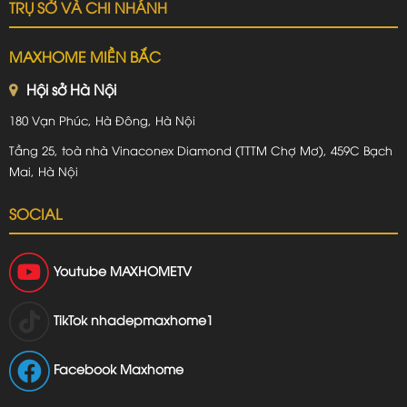
TRỤ SỞ VÀ CHI NHÁNH
MAXHOME MIỀN BẮC
Hội sở Hà Nội
180 Vạn Phúc, Hà Đông, Hà Nội
Tầng 25, toà nhà Vinaconex Diamond (TTTM Chợ Mơ), 459C Bạch
Mai, Hà Nội
SOCIAL
Youtube
MAXHOMETV
TikTok
nhadepmaxhome1
Facebook Maxhome