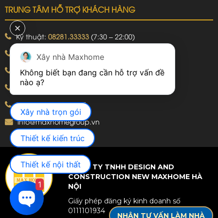
TRUNG TÂM HỖ TRỢ KHÁCH HÀNG
Kỹ thuật:
08281.33333
(7:30 – 22:00)
Khiếu nại:
09240.99999
(7:30 – 22:00)
Xây nhà Maxhome
Bảo hành:
09240.99999
(8:00 – 21:00)
Không biết bạn đang cần hỗ trợ vấn đề 
Hotline: 092.774.8888
Hotline: 092.924.5555
Xây nhà trọn gói
info@maxhomegroup.vn
Thiết kế kiến trúc
Thiết kế nội thất
CÔNG TY TNHH DESIGN AND
CONSTRUCTION NEW MAXHOME HÀ
1
NỘI
Giấy phép đăng ký kinh doanh số
0111101934
NHẬN TƯ VẤN LÀM NHÀ