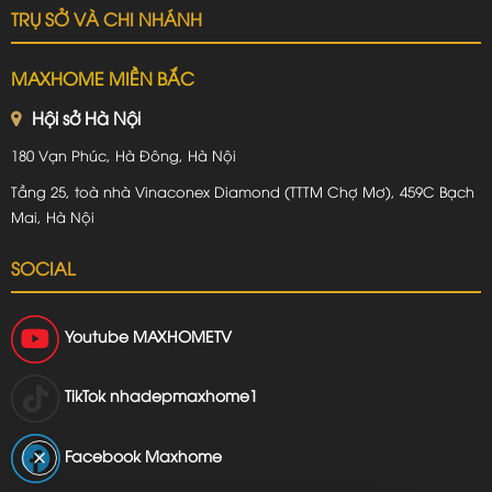
TRỤ SỞ VÀ CHI NHÁNH
MAXHOME MIỀN BẮC
Hội sở Hà Nội
180 Vạn Phúc, Hà Đông, Hà Nội
Tầng 25, toà nhà Vinaconex Diamond (TTTM Chợ Mơ), 459C Bạch
Mai, Hà Nội
SOCIAL
Youtube
MAXHOMETV
TikTok
nhadepmaxhome1
Facebook Maxhome