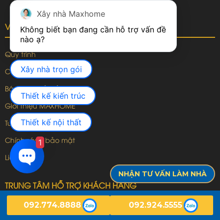
Xây nhà Maxhome
VỀ MAXHOME
Không biết bạn đang cần hỗ trợ vấn đề 
Quy trình
Xây nhà trọn gói
Cam kết
Báo giá thiết kế
Thiết kế kiến trúc
Giới thiệu MAXHOME
Thiết kế nội thất
Tuyển dụng
Chính sách bảo mật
1
Liên hệ
NHẬN TƯ VẤN LÀM NHÀ
TRUNG TÂM HỖ TRỢ KHÁCH HÀNG
092.774.8888
092.924.5555
Kỹ thuật:
08281.33333
(7:30 – 22:00)