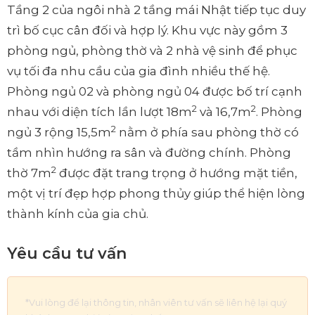
Tầng 2 của ngôi nhà 2 tầng mái Nhật tiếp tục duy
trì bố cục cân đối và hợp lý. Khu vực này gồm 3
phòng ngủ, phòng thờ và 2 nhà vệ sinh để phục
vụ tối đa nhu cầu của gia đình nhiều thế hệ.
Phòng ngủ 02 và phòng ngủ 04 được bố trí cạnh
2
2
nhau với diện tích lần lượt 18m
và 16,7m
. Phòng
2
ngủ 3 rộng 15,5m
nằm ở phía sau phòng thờ có
tầm nhìn hướng ra sân và đường chính. Phòng
2
thờ 7m
được đặt trang trọng ở hướng mặt tiền,
một vị trí đẹp hợp phong thủy giúp thể hiện lòng
thành kính của gia chủ.
Yêu cầu tư vấn
*Vui lòng để lại thông tin, nhân viên tư vấn sẽ liên hệ lại quý