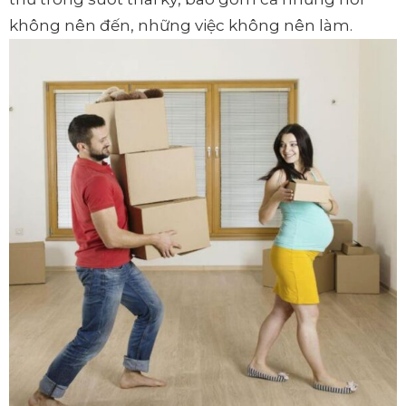
không nên đến, những việc không nên làm.