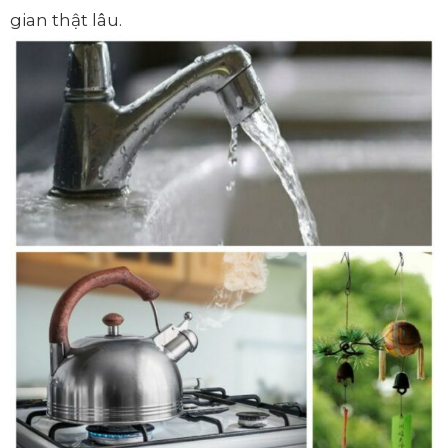
gian thật lâu.