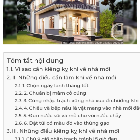
Tóm tắt nội dung
I. Vì sao cần kiêng kỵ khi về nhà mới
II. Những điều cần làm khi về nhà mới
1. Chọn ngày lành tháng tốt
2. Chuẩn bị mâm cỗ cúng
3. Cúng nhập trạch, xông nhà xua đi chướng khí
4. Chiếu và bếp nấu là vật mang vào nhà mới đầ
5. Đun nước sôi và mở cho vòi nước chảy
6. Đặt túi có màu đỏ vào thùng gạo
III. Những điều kiêng kỵ khi về nhà mới
1. Chú ý giờ nhập trạch, tránh lỡ giờ đẹp