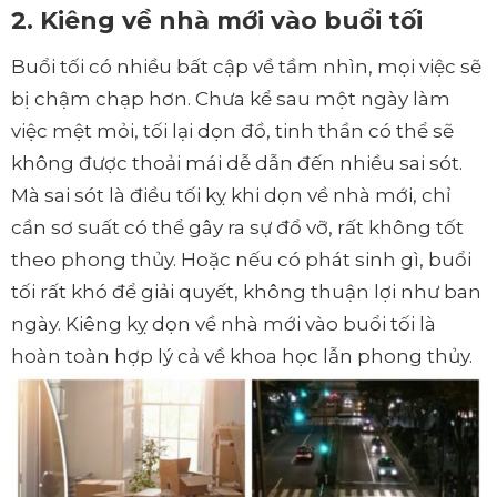
2. Kiêng về nhà mới vào buổi tối
Buổi tối có nhiều bất cập về tầm nhìn, mọi việc sẽ
bị chậm chạp hơn. Chưa kể sau một ngày làm
việc mệt mỏi, tối lại dọn đồ, tinh thần có thể sẽ
không được thoải mái dễ dẫn đến nhiều sai sót.
Mà sai sót là điều tối kỵ khi dọn về nhà mới, chỉ
cần sơ suất có thể gây ra sự đổ vỡ, rất không tốt
theo phong thủy. Hoặc nếu có phát sinh gì, buổi
tối rất khó để giải quyết, không thuận lợi như ban
ngày. Kiêng kỵ dọn về nhà mới vào buổi tối là
hoàn toàn hợp lý cả về khoa học lẫn phong thủy.