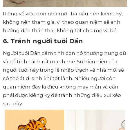
Riêng về việc dọn nhà mới, bà bầu nên kiêng kỵ,
không nên tham gia, vì theo quan niệm sẽ ảnh
hưởng đến thần thai, không tốt cho mẹ và bé.
6. Tránh người tuổi Dần
Người tuổi Dần cầm tinh con hổ thường hung dữ
và có tính cách rất mạnh mẽ. Sự hiện diện của
người tuổi này trong lễ nhập trạch về nhà mới sẽ
có thể át đi sinh khí tốt lành. Nhiều người còn
quan niệm đây là điều không may mắn và cần
phải được kiêng kỵ để tránh những điều xui xẻo
sau này.