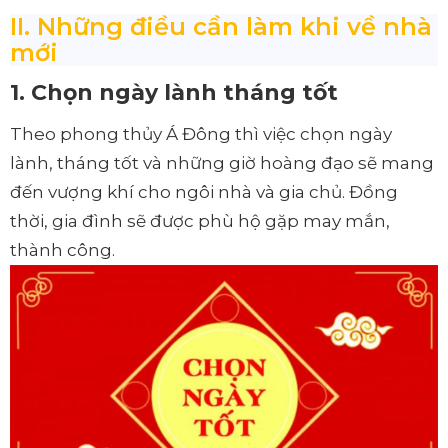
II. Những điều cần làm khi về nhà
mới
1. Chọn ngày lành tháng tốt
Theo phong thủy Á Đông thì việc chọn ngày
lành, tháng tốt và những giờ hoàng đạo sẽ mang
đến vượng khí cho ngôi nhà và gia chủ. Đồng
thời, gia đình sẽ được phù hộ gặp may mắn,
thành công.