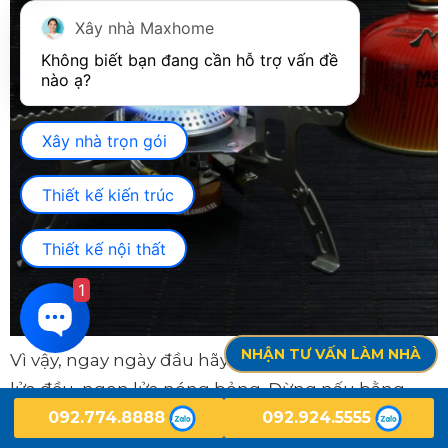
Xây nhà Maxhome
Không biết bạn đang cần hỗ trợ vấn đề 
Xây nhà trọn gói
Thiết kế kiến trúc
Thiết kế nội thất
1
NHẬN TƯ VẤN LÀM NHÀ
Vì vậy, ngay ngày đầu hãy dùng bếp gas, lửa to,
lửa đều, ngọn lửa nóng bỏng. Đừng nấu bằng
bếp từ hay bếp điện. Nhiều gia đình xem đây là
092.774.8888
092.924.5555
nghi lễ tượng trưng, nên chọn đun sôi ấm nước