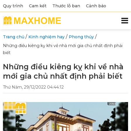
Quy trình
Cam kết
Thước lỗ ban
Cảnh báo
/
/
/
Trang chủ
Kinh nghiệm hay
Phong thủy
Những điều kiêng kỵ khi về nhà mới gia chủ nhất định phải
biết
Những điều kiêng kỵ khi về nhà
mới gia chủ nhất định phải biết
Thứ Năm, 29/12/2022 04:44:12