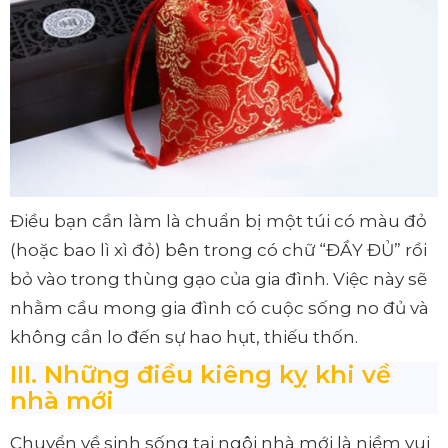
Điều bạn cần làm là chuẩn bị một túi có màu đỏ
(hoặc bao lì xì đỏ) bên trong có chữ “ĐẦY ĐỦ” rồi
bỏ vào trong thùng gạo của gia đình. Việc này sẽ
nhằm cầu mong gia đình có cuộc sống no đủ và
không cần lo đến sự hao hụt, thiếu thốn.
III. Những điều kiêng kỵ khi về
nhà mới
Chuyển về sinh sống tại ngôi nhà mới là niềm vui