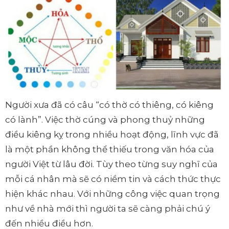
Người xưa đã có câu “có thờ có thiêng, có kiêng
có lành”. Việc thờ cúng và phong thuỷ những
điều kiêng kỵ trong nhiều hoạt động, lĩnh vực đã
là một phần không thể thiếu trong văn hóa của
người Việt từ lâu đời. Tùy theo từng suy nghĩ của
mỗi cá nhân mà sẽ có niềm tin và cách thức thực
hiện khác nhau. Với những công việc quan trọng
như về nhà mới thì người ta sẽ càng phải chú ý
đến nhiều điều hơn.