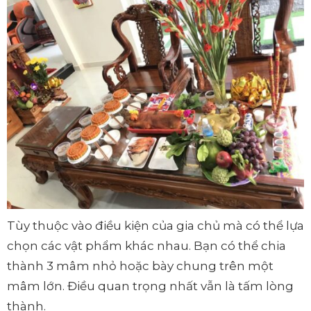
Tùy thuộc vào điều kiện của gia chủ mà có thể lựa
chọn các vật phẩm khác nhau. Bạn có thể chia
thành 3 mâm nhỏ hoặc bày chung trên một
mâm lớn. Điều quan trọng nhất vẫn là tấm lòng
thành.