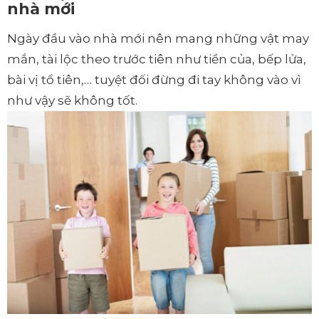
nhà mới
Ngày đầu vào nhà mới nên mang những vật may
mắn, tài lộc theo trước tiên như tiền của, bếp lửa,
bài vị tổ tiên,… tuyệt đối đừng đi tay không vào vì
như vậy sẽ không tốt.