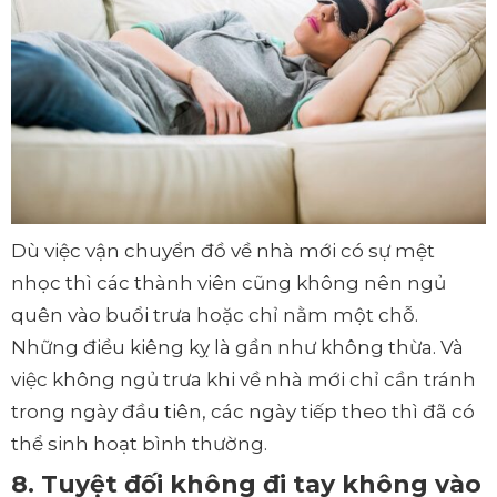
Dù việc vận chuyển đồ về nhà mới có sự mệt
nhọc thì các thành viên cũng không nên ngủ
quên vào buổi trưa hoặc chỉ nằm một chỗ.
Những điều kiêng kỵ là gần như không thừa. Và
việc không ngủ trưa khi về nhà mới chỉ cần tránh
trong ngày đầu tiên, các ngày tiếp theo thì đã có
thể sinh hoạt bình thường.
8. Tuyệt đối không đi tay không vào