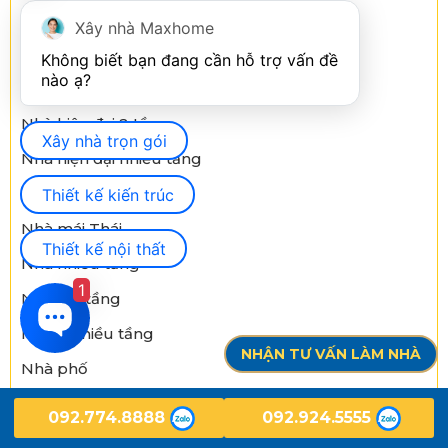
Nhà cấp 4
Xây nhà Maxhome
Nhà cấp 4/ nhà vườn
Không biết bạn đang cần hỗ trợ vấn đề 
Nhà hiện đại 1 tầng
Nhà hiện đại 2 tầng
Xây nhà trọn gói
Nhà hiện đại nhiều tầng
Nhà mái Nhật
Thiết kế kiến trúc
Nhà mái Thái
Thiết kế nội thất
Nhà nhiều tầng
1
Nhà ở 2 tầng
Nhà ở nhiều tầng
NHẬN TƯ VẤN LÀM NHÀ
Nhà phố
Nội thất
092.774.8888
092.924.5555
Phong thủy