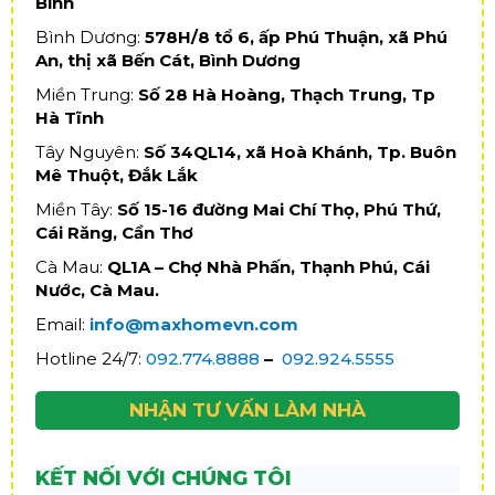
Bình
Bình Dương:
578H/8 tổ 6, ấp Phú Thuận, xã Phú
An, thị xã Bến Cát, Bình Dương
Miền Trung:
Số 28 Hà Hoàng, Thạch Trung, Tp
Hà Tĩnh
Tây Nguyên:
Số 34QL14, xã Hoà Khánh, Tp. Buôn
Mê Thuột, Đắk Lắk
Miền Tây:
Số 15-16 đường Mai Chí Thọ, Phú Thứ,
Cái Răng, Cần Thơ
Cà Mau:
QL1A – Chợ Nhà Phấn, Thạnh Phú, Cái
Nước, Cà Mau.
Email:
info@maxhomevn.com
Hotline 24/7:
092.774.8888
–
092.924.5555
NHẬN TƯ VẤN LÀM NHÀ
KẾT NỐI VỚI CHÚNG TÔI