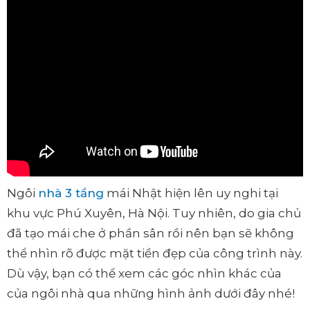
Ngôi
nhà 3 tầng
mái Nhật hiện lên uy nghi tại
khu vực Phú Xuyên, Hà Nội. Tuy nhiên, do gia chủ
đã tạo mái che ở phần sân rồi nên bạn sẽ không
thể nhìn rõ được mặt tiền đẹp của công trình này.
Dù vậy, bạn có thể xem các góc nhìn khác của
của ngôi nhà qua những hình ảnh dưới đây nhé!