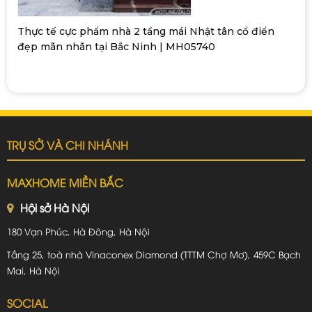
Thực tế cực phẩm nhà 2 tầng mái Nhật tân cổ điển
đẹp mãn nhãn tại Bắc Ninh | MH05740
TRỤ SỞ VÀ CHI NHÁNH
MAXHOME MIỀN BẮC
Hội sở Hà Nội
180 Vạn Phúc, Hà Đông, Hà Nội
Tầng 25, toà nhà Vinaconex Diamond (TTTM Chợ Mơ), 459C Bạch
Mai, Hà Nội
SOCIAL