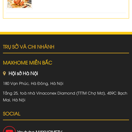
TRỤ SỞ VÀ CHI NHÁNH
MAXHOME MIỀN BẮC
Hội sở Hà Nội
180 Vạn Phúc, Hà Đông, Hà Nội
Tầng 25, toà nhà Vinaconex Diamond (TTTM Chợ Mơ), 459C Bạch
Mai, Hà Nội
SOCIAL
Youtube
MAXHOMETV