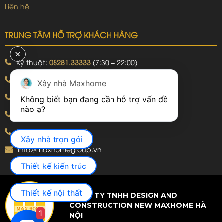
Liên hệ
TRUNG TÂM HỖ TRỢ KHÁCH HÀNG
Kỹ thuật:
08281.33333
(7:30 – 22:00)
Khiếu nại:
09240.99999
(7:30 – 22:00)
Xây nhà Maxhome
Bảo hành:
09240.99999
(8:00 – 21:00)
Không biết bạn đang cần hỗ trợ vấn đề 
Hotline: 092.774.8888
Hotline: 092.924.5555
Xây nhà trọn gói
info@maxhomegroup.vn
Thiết kế kiến trúc
Thiết kế nội thất
CÔNG TY TNHH DESIGN AND
CONSTRUCTION NEW MAXHOME HÀ
1
NỘI