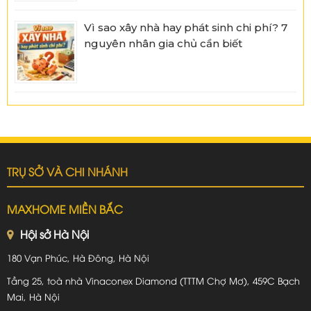
Vì sao xây nhà hay phát sinh chi phí? 7
nguyên nhân gia chủ cần biết
TRỤ SỞ VÀ CHI NHÁNH
MAXHOME MIỀN BẮC
Hội sở Hà Nội
180 Vạn Phúc, Hà Đông, Hà Nội
Tầng 25, toà nhà Vinaconex Diamond (TTTM Chợ Mơ), 459C Bạch
Mai, Hà Nội