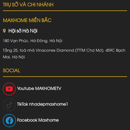
TRỤ SỞ VÀ CHI NHÁNH
MAXHOME MIỀN BẮC
Hội sở Hà Nội
180 Vạn Phúc, Hà Đông, Hà Nội
Tầng 25, toà nhà Vinaconex Diamond (TTTM Chợ Mơ), 459C Bạch
Mai, Hà Nội
SOCIAL
Youtube
MAXHOMETV
TikTok
nhadepmaxhome1
Facebook Maxhome