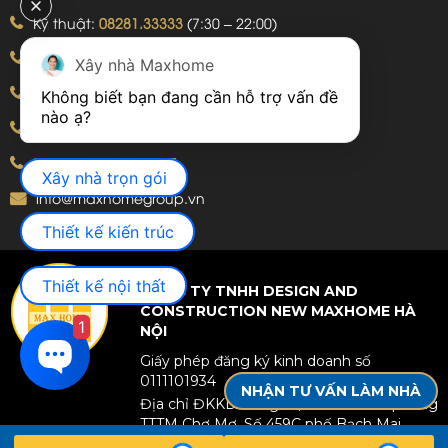
Kỹ thuật:
08281.33333
(7:30 – 22:00)
Khiếu nại:
09240.99999
(7:30 – 22:00)
Xây nhà Maxhome
Bảo hành:
09240.99999
(8:00 – 21:00)
Không biết bạn đang cần hỗ trợ vấn đề 
Hotline: 092.774.8888
Hotline: 092.924.5555
Xây nhà trọn gói
info@maxhomegroup.vn
Thiết kế kiến trúc
Thiết kế nội thất
CÔNG TY TNHH DESIGN AND
CONSTRUCTION NEW MAXHOME HÀ
1
NỘI
Giấy phép đăng ký kinh doanh số
0111101934
NHẬN TƯ VẤN LÀM NHÀ
Địa chỉ ĐKKD: Tầng 25, Toà nhà văn phòng
TTTM Chợ Mơ, Số 459C phố Bạch Mai,
Phường Bạch Mai, TP Hà Nội, Việt Nam.