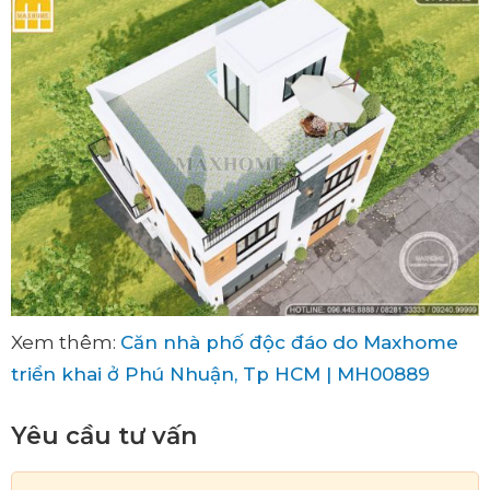
Xem thêm:
Căn nhà phố độc đáo do Maxhome
triển khai ở Phú Nhuận, Tp HCM | MH00889
Yêu cầu tư vấn