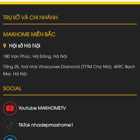
TRỤ SỞ VÀ CHI NHÁNH
MAXHOME MIỀN BẮC
Hội sở Hà Nội
180 Vạn Phúc, Hà Đông, Hà Nội
Tầng 25, toà nhà Vinaconex Diamond (TTTM Chợ Mơ), 459C Bạch
Mai, Hà Nội
SOCIAL
Youtube
MAXHOMETV
TikTok
nhadepmaxhome1