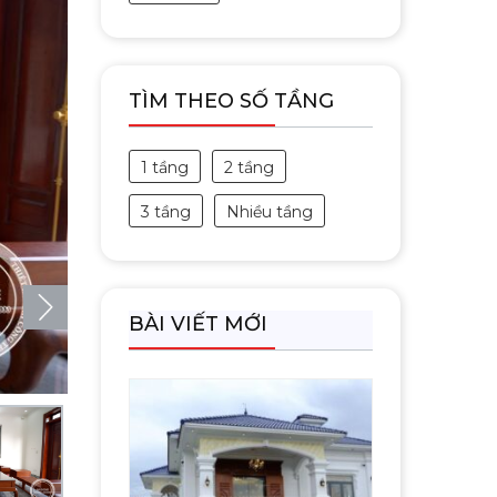
TÌM THEO SỐ TẦNG
1 tầng
2 tầng
3 tầng
Nhiều tầng
BÀI VIẾT MỚI