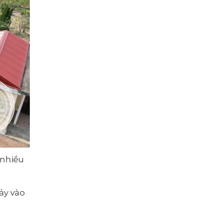
 nhiều
ảy vào