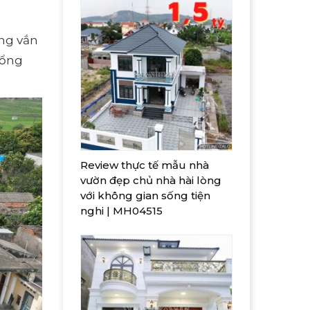
ông vắn
tổng
Review thực tế mẫu nhà
vườn đẹp chủ nhà hài lòng
với không gian sống tiện
nghi | MH04515