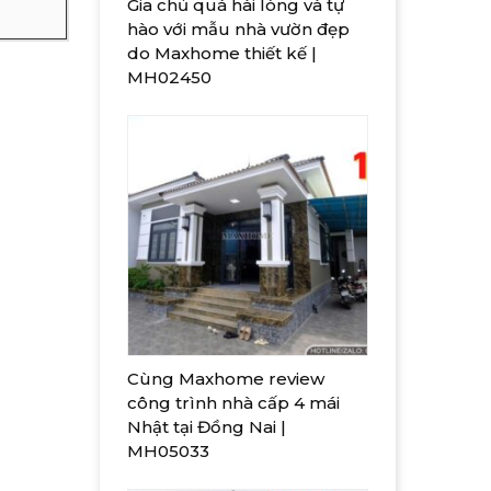
Gia chủ quá hài lòng và tự
hào với mẫu nhà vườn đẹp
do Maxhome thiết kế |
MH02450
Cùng Maxhome review
công trình nhà cấp 4 mái
Nhật tại Đồng Nai |
MH05033