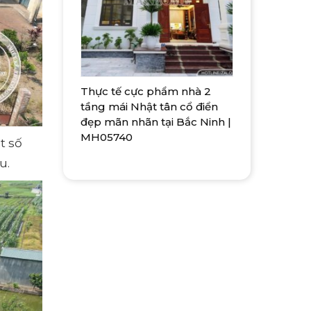
Thực tế cực phẩm nhà 2
tầng mái Nhật tân cổ điển
đẹp mãn nhãn tại Bắc Ninh |
MH05740
t số
u.