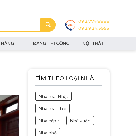
092.774.8888
092.924.5555
 HÀNG
ĐANG THI CÔNG
NỘI THẤT
TÌM THEO LOẠI NHÀ
Nhà mái Nhật
Nhà mái Thái
Nhà cấp 4
Nhà vườn
Nhà phố