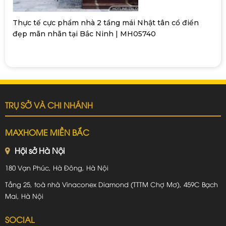
Thực tế cực phẩm nhà 2 tầng mái Nhật tân cổ điển
đẹp mãn nhãn tại Bắc Ninh | MH05740
TRỤ SỞ VÀ CHI NHÁNH
MAXHOME MIỀN BẮC
Hội sở Hà Nội
180 Vạn Phúc, Hà Đông, Hà Nội
Tầng 25, toà nhà Vinaconex Diamond (TTTM Chợ Mơ), 459C Bạch
Mai, Hà Nội
SOCIAL