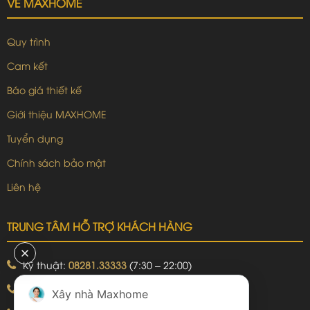
VỀ MAXHOME
Quy trình
Cam kết
Báo giá thiết kế
Giới thiệu MAXHOME
Tuyển dụng
Chính sách bảo mật
Liên hệ
TRUNG TÂM HỖ TRỢ KHÁCH HÀNG
Kỹ thuật:
08281.33333
(7:30 – 22:00)
Khiếu nại:
09240.99999
(7:30 – 22:00)
Xây nhà Maxhome