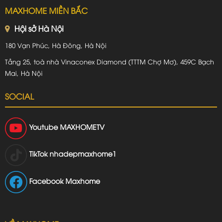
MAXHOME MIỀN BẮC
Hội sở Hà Nội
180 Vạn Phúc, Hà Đông, Hà Nội
Tầng 25, toà nhà Vinaconex Diamond (TTTM Chợ Mơ), 459C Bạch
Mai, Hà Nội
SOCIAL
Youtube
MAXHOMETV
TikTok
nhadepmaxhome1
Facebook Maxhome