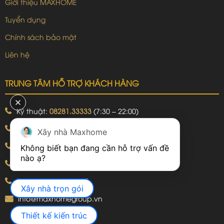
Giới thiệu MAXHOME
Tuyển dụng
Chính sách bảo mật
Liên hệ
TRUNG TÂM HỖ TRỢ KHÁCH HÀNG
Kỹ thuật:
08281.33333
(7:30 – 22:00)
Khiếu nại:
09240.99999
(7:30 – 22:00)
Xây nhà Maxhome
Bảo hành:
09240.99999
(8:00 – 21:00)
Không biết bạn đang cần hỗ trợ vấn đề 
Hotline: 092.774.8888
Hotline: 092.924.5555
Xây nhà trọn gói
info@maxhomegroup.vn
Thiết kế kiến trúc