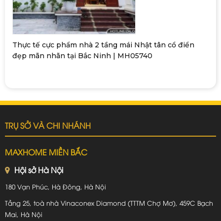
Thực tế cực phẩm nhà 2 tầng mái Nhật tân cổ điển
đẹp mãn nhãn tại Bắc Ninh | MH05740
TRỤ SỞ VÀ CHI NHÁNH
MAXHOME MIỀN BẮC
Hội sở Hà Nội
180 Vạn Phúc, Hà Đông, Hà Nội
Tầng 25, toà nhà Vinaconex Diamond (TTTM Chợ Mơ), 459C Bạch
Mai, Hà Nội