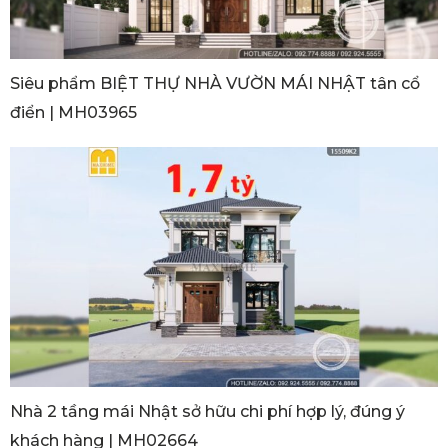
Siêu phẩm BIỆT THỰ NHÀ VƯỜN MÁI NHẬT tân cổ
điển | MH03965
Nhà 2 tầng mái Nhật sở hữu chi phí hợp lý, đúng ý
khách hàng | MH02664