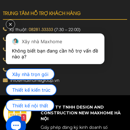
TRUNG TÂM HỖ TRỢ KHÁCH HÀNG
Kỹ thuật:
08281.33333
(7:30 – 22:00)
Khiếu nại:
09240.99999
(7:30 – 22:00)
Xây nhà Maxhome
Bảo hành:
09240.99999
(8:00 – 21:00)
Không biết bạn đang cần hỗ trợ vấn đề 
Hotline: 092.774.8888
Hotline: 092.924.5555
Xây nhà trọn gói
info@maxhomegroup.vn
Thiết kế kiến trúc
Thiết kế nội thất
CÔNG TY TNHH DESIGN AND
CONSTRUCTION NEW MAXHOME HÀ
1
NỘI
Giấy phép đăng ký kinh doanh số