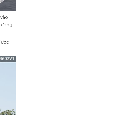
 vào
 tượng
được