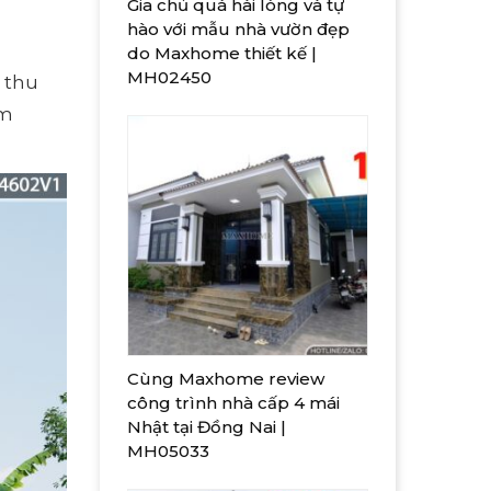
Gia chủ quá hài lòng và tự
hào với mẫu nhà vườn đẹp
do Maxhome thiết kế |
MH02450
 thu
êm
Cùng Maxhome review
công trình nhà cấp 4 mái
Nhật tại Đồng Nai |
MH05033