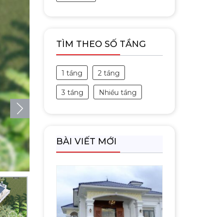
TÌM THEO SỐ TẦNG
1 tầng
2 tầng
3 tầng
Nhiều tầng
BÀI VIẾT MỚI