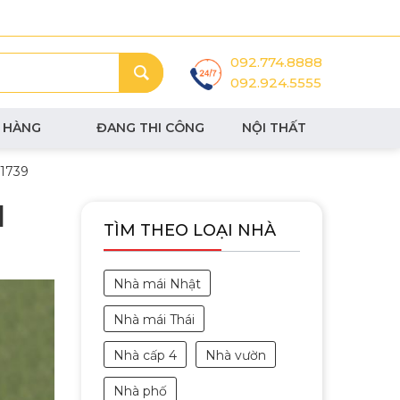
092.774.8888
092.924.5555
 HÀNG
ĐANG THI CÔNG
NỘI THẤT
01739
|
TÌM THEO LOẠI NHÀ
Nhà mái Nhật
Nhà mái Thái
Nhà cấp 4
Nhà vườn
Nhà phố