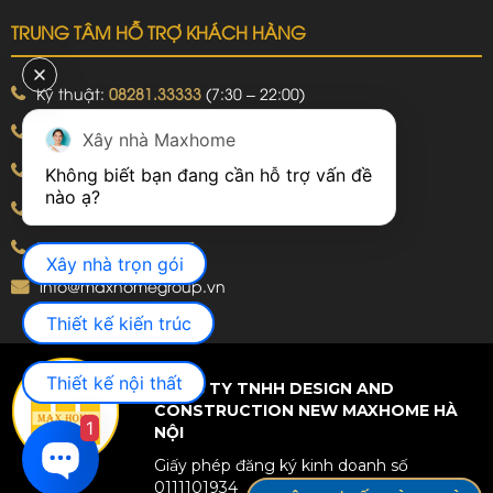
TRUNG TÂM HỖ TRỢ KHÁCH HÀNG
Kỹ thuật:
08281.33333
(7:30 – 22:00)
Khiếu nại:
09240.99999
(7:30 – 22:00)
Xây nhà Maxhome
Bảo hành:
09240.99999
(8:00 – 21:00)
Không biết bạn đang cần hỗ trợ vấn đề 
Hotline: 092.774.8888
Hotline: 092.924.5555
Xây nhà trọn gói
info@maxhomegroup.vn
Thiết kế kiến trúc
Thiết kế nội thất
CÔNG TY TNHH DESIGN AND
CONSTRUCTION NEW MAXHOME HÀ
1
NỘI
Giấy phép đăng ký kinh doanh số
0111101934