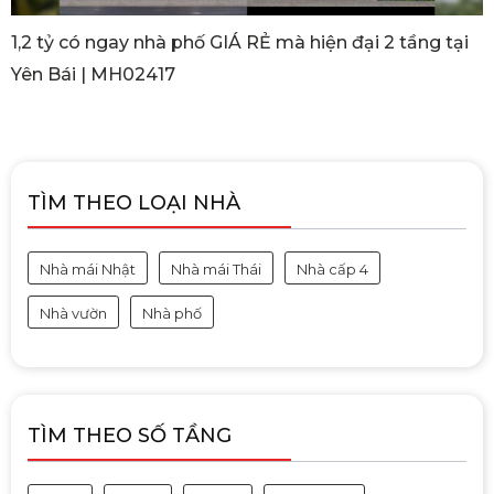
1,2 tỷ có ngay nhà phố GIÁ RẺ mà hiện đại 2 tầng tại
Yên Bái | MH02417
TÌM THEO LOẠI NHÀ
Nhà mái Nhật
Nhà mái Thái
Nhà cấp 4
Nhà vườn
Nhà phố
TÌM THEO SỐ TẦNG