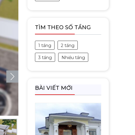
TÌM THEO SỐ TẦNG
1 tầng
2 tầng
3 tầng
Nhiều tầng
BÀI VIẾT MỚI