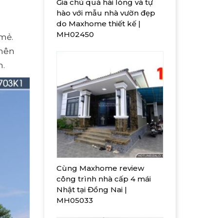
Gia chủ quá hài lòng và tự
hào với mẫu nhà vườn đẹp
do Maxhome thiết kế |
MH02450
mẻ.
 nên
n.
Cùng Maxhome review
công trình nhà cấp 4 mái
Nhật tại Đồng Nai |
MH05033