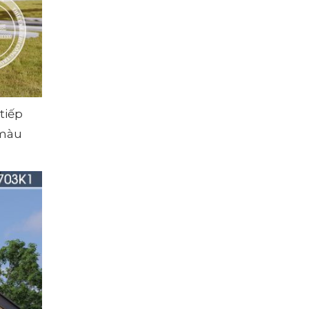
tiếp
 màu