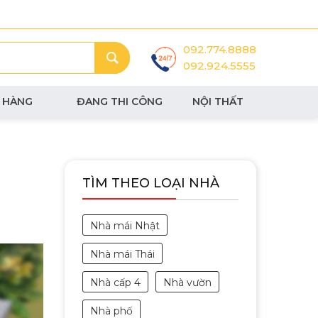
092.774.8888
092.924.5555
 HÀNG
ĐANG THI CÔNG
NỘI THẤT
TÌM THEO LOẠI NHÀ
Nhà mái Nhật
Nhà mái Thái
Nhà cấp 4
Nhà vườn
Nhà phố