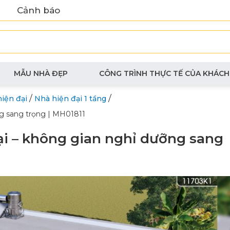
Cảnh báo
MẪU NHÀ ĐẸP
CÔNG TRÌNH THỰC TẾ CỦA KHÁCH
/
/
hiện đại
Nhà hiện đại 1 tầng
ỡng sang trọng | MH01811
 đại – không gian nghỉ dưỡng sang