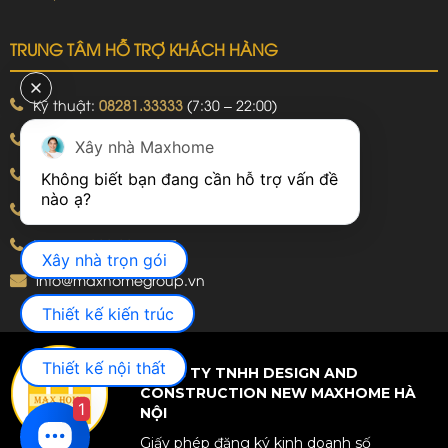
TRUNG TÂM HỖ TRỢ KHÁCH HÀNG
Kỹ thuật:
08281.33333
(7:30 – 22:00)
Khiếu nại:
09240.99999
(7:30 – 22:00)
Xây nhà Maxhome
Bảo hành:
09240.99999
(8:00 – 21:00)
Không biết bạn đang cần hỗ trợ vấn đề 
Hotline: 092.774.8888
Hotline: 092.924.5555
Xây nhà trọn gói
info@maxhomegroup.vn
Thiết kế kiến trúc
Thiết kế nội thất
CÔNG TY TNHH DESIGN AND
CONSTRUCTION NEW MAXHOME HÀ
1
NỘI
Giấy phép đăng ký kinh doanh số