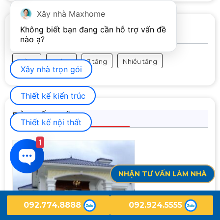
Xây nhà Maxhome
Không biết bạn đang cần hỗ trợ vấn đề 
TÌM THEO SỐ TẦNG
1 tầng
2 tầng
3 tầng
Nhiều tầng
Xây nhà trọn gói
Thiết kế kiến trúc
BÀI VIẾT MỚI
Thiết kế nội thất
1
NHẬN TƯ VẤN LÀM NHÀ
092.774.8888
092.924.5555