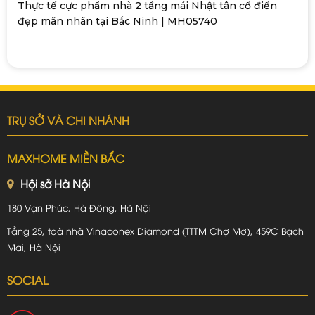
Thực tế cực phẩm nhà 2 tầng mái Nhật tân cổ điển
đẹp mãn nhãn tại Bắc Ninh | MH05740
TRỤ SỞ VÀ CHI NHÁNH
MAXHOME MIỀN BẮC
Hội sở Hà Nội
180 Vạn Phúc, Hà Đông, Hà Nội
Tầng 25, toà nhà Vinaconex Diamond (TTTM Chợ Mơ), 459C Bạch
Mai, Hà Nội
SOCIAL