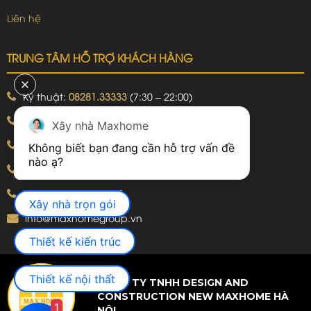
Liên hệ
TRUNG TÂM HỖ TRỢ KHÁCH HÀNG
Kỹ thuật:
08281.33333
(7:30 – 22:00)
Khiếu nại:
09240.99999
(7:30 – 22:00)
Xây nhà Maxhome
Bảo hành:
09240.99999
(8:00 – 21:00)
Không biết bạn đang cần hỗ trợ vấn đề 
Hotline: 092.774.8888
Hotline: 092.924.5555
Xây nhà trọn gói
info@maxhomegroup.vn
Thiết kế kiến trúc
Thiết kế nội thất
CÔNG TY TNHH DESIGN AND
CONSTRUCTION NEW MAXHOME HÀ
1
NỘI