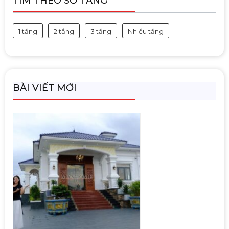
TÌM THEO SỐ TẦNG
1 tầng
2 tầng
3 tầng
Nhiều tầng
BÀI VIẾT MỚI