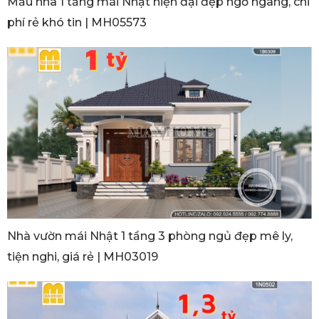
Mẫu nhà 1 tầng mái Nhật hiện đại đẹp ngỡ ngàng, chi
phí rẻ khó tin | MH05573
Nhà vườn mái Nhật 1 tầng 3 phòng ngủ đẹp mê ly,
tiện nghi, giá rẻ | MH03019