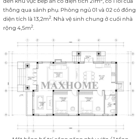
đến khu vực bếp ăn có diện tích 21m
, có 1 lối cửa
thông qua sảnh phụ. Phòng ngủ 01 và 02 có đồng
2
diện tích là 13,2m
. Nhà vệ sinh chung ở cuối nhà
2
rộng 4,5m
.